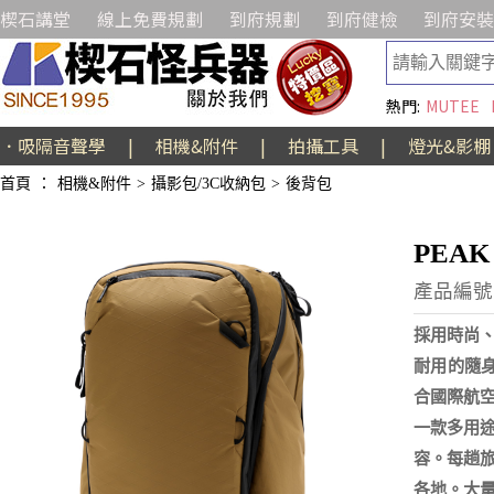
楔石講堂
線上免費規劃
到府規劃
到府健檢
到府安裝
熱門:
MUTEE
．吸隔音聲學
|
相機&附件
|
拍攝工具
|
燈光&影棚
首頁
：
相機&附件
>
攝影包/3C收納包
>
後背包
PEAK
產品編號:
採用時尚、
耐用的隨身
合國際航
一款多用
容。每趟
各地。大