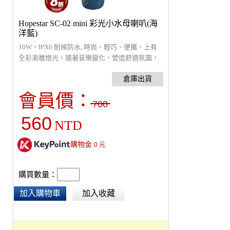
Hopestar SC-02 mini 彩光小水母喇叭(海
洋藍)
10W，IPX6 耐候防水, 時尚、輕巧、便攜，上有
全彩漸層燈光，隨著音樂變化，營造舒適氛圍，
輕巧便攜、雙低頻被動振膜，音域寬廣。可TWS
雙喇叭串聯，成為立體音響，效果加倍。採USB
充電， 內置鋰電池可使用2-4小時。尺寸：
會員價：
98*98*138mm。搭配混響麥克風可成為K歌音
700
響。
560
NTD
購物金
0
元
購買數量：
加入購物車
加入收藏