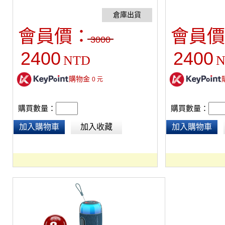
連接多個音箱。配備1支無線麥克風。可藍芽
連接多個音箱。配
連接手機，無論是內外歡唱、播放音樂、樂曲
連接手機，無論是
伴舞最佳選擇。音樂欣賞、電視音響、聚會K
伴舞最佳選擇。音
會員價：
會員價
歌、會議、演講，採USB充電。尺寸：
歌、會議、演講，
3000
19.8*19.8*24 cm， 內置鋰電池可使用4-6小
19.8*19.8*24
2400
2400
NTD
N
時。
時。
購物金
0
元
購買數量：
購買數量：
加入購物車
加入收藏
加入購物車