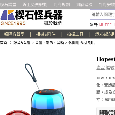
楔石講堂
線上免費規劃
到府規劃
到府健檢
到府安裝
熱門:
MUTEE
．吸隔音聲學
|
相機&附件
|
拍攝工具
|
燈光&影棚
首頁
：
錄音&音響
>
音響、喇叭、音箱
>
休閒用 藍芽喇叭
Hope
產品編號:
10W，I
化，營造舒
聯，成為立
寸： 98
關聯活