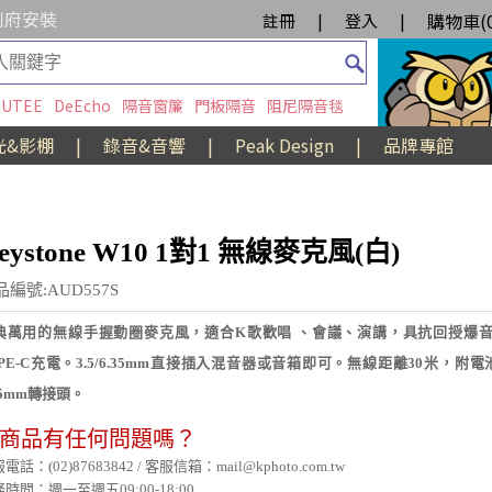
到府安裝
購物車(
註冊
|
登入
|
UTEE
DeEcho
隔音窗簾
門板隔音
阻尼隔音毯
光&影棚
|
錄音&音響
|
Peak Design
|
品牌專館
eystone W10 1對1 無線麥克風(白)
品編號:AUD557S
典萬用的無線手握動圈麥克風，適合K歌歡唱 、會議、演講，具抗回授爆
YPE-C充電。3.5/6.35mm直接插入混音器或音箱即可。無線距離30米，附電池
35mm轉接頭。
商品有任何問題嗎？
電話：(02)87683842 / 客服信箱：mail@kphoto.com.tw
時間：週一至週五09:00-18:00