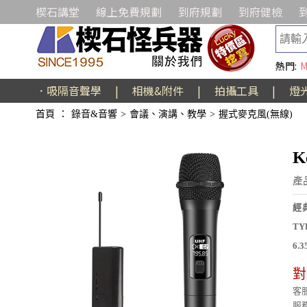
楔石講堂
線上免費規劃
到府規劃
到府健檢
熱門:
M
．吸隔音聲學
|
相機&附件
|
拍攝工具
|
燈
首頁
：
錄音&音響
>
會議、演講、教學
>
握式麥克風(無線)
K
產
經
T
6.
對
客服
服務