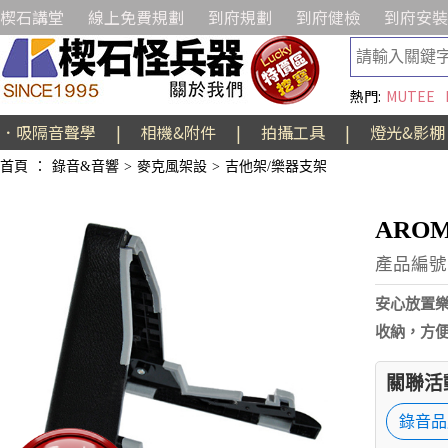
楔石講堂
線上免費規劃
到府規劃
到府健檢
到府安裝
熱門:
MUTEE
．吸隔音聲學
|
相機&附件
|
拍攝工具
|
燈光&影棚
首頁
：
錄音&音響
>
麥克風架設
>
吉他架/樂器支架
AROM
產品編號:
安心放置
收納，方
關聯活
錄音品