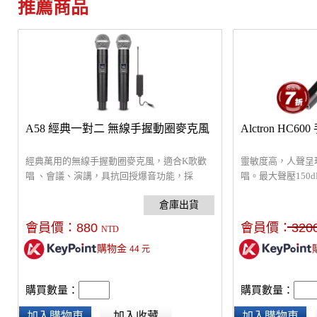
推薦商品
A58 經典一對二 無線手握動圈麥克風
Alctron HC
經典萬用的無線手握動圈麥克風，適合K歌歡
靈敏度高，人聲呈
唱 、會議、演講，具抗回授爆音功能，採
唱。最大聲壓150
TYPE-C充電。3.5/6.35mm直接插入混音器或音
心型指向設計，能
箱即可。無線距離30米，附電池18650、
擾。音頭防震膠圈
6.35mm轉接頭。
鋅合金機身堅硬手
會員價：
880
會員價：
320
NTD
購物金
44
元
購買數量：
購買數量：
加入購物車
加入收藏
加入購物車