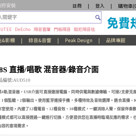
到府安裝
購物車(
註冊
|
登入
|
UTEE
DeEcho
隔音窗簾
門板隔音
阻尼隔音毯
光&影棚
|
錄音&音響
|
Peak Design
|
品牌專館
8S 直播/唱歌 混音器/錄音介面
品編號:AUD510
業4軌混音器，USB介面可直接連接電腦，同時供電與數據傳輸，可接2支麥克
，1個監聽，2個輸出。使用藍芽連接手機，多種特效及音效選擇。適合直播、
作室使用。內建了12種電音、12種音效、10種模式，一鍵消除人聲，保留伴奏歡
種模式都可以直接透過一鍵進行切換，方便提供您在直播時臨場反應的需求，
內容的意境需求。