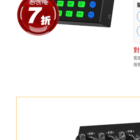
對
客服
服務