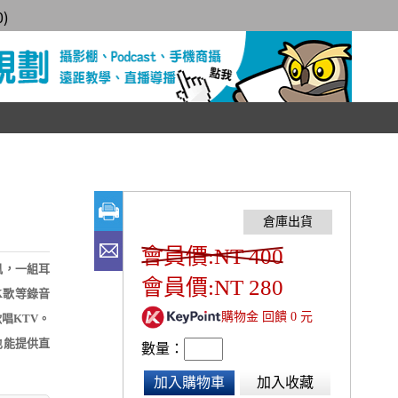
0
)
會員價:NT 400
風，一組耳
會員價:NT 280
K歌等錄音
購物金 回饋 0 元
唱KTV。
也能提供直
數量：
加入購物車
加入收藏