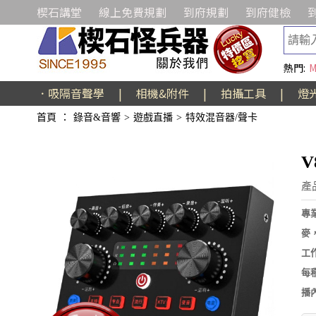
楔石講堂
線上免費規劃
到府規劃
到府健檢
熱門:
M
．吸隔音聲學
|
相機&附件
|
拍攝工具
|
燈
首頁
：
錄音&音響
>
遊戲直播
>
特效混音器/聲卡
V
產
專
麥
工
每
播