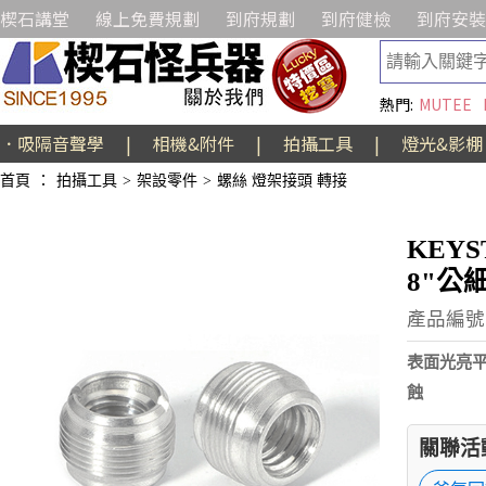
楔石講堂
線上免費規劃
到府規劃
到府健檢
到府安裝
熱門:
MUTEE
．吸隔音聲學
|
相機&附件
|
拍攝工具
|
燈光&影棚
首頁
：
拍攝工具
>
架設零件
>
螺絲 燈架接頭 轉接
KEYS
8"公
產品編號:
表面光亮
蝕
關聯活