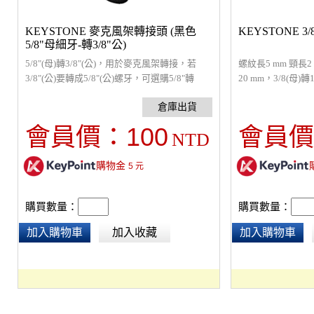
KEYSTONE 麥克風架轉接頭 (黑色
KEYSTONE 3
5/8"母細牙-轉3/8"公)
5/8"(母)轉3/8"(公)，用於麥克風架轉接，若
螺紋長5 mm 頸長2
3/8"(公)要轉成5/8"(公)螺牙，可選購5/8"轉
20 mm，3/8(母
3/8"轉換螺母。
容易鎖緊固定，咬
100
會員價：
會員價
NTD
購物金
5
元
購買數量：
購買數量：
加入購物車
加入收藏
加入購物車