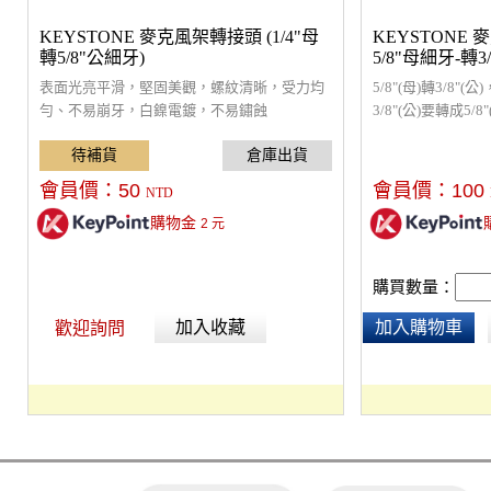
KEYSTONE 麥克風架轉接頭 (1/4"母
KEYSTONE
轉5/8"公細牙)
5/8"母細牙-轉3/
表面光亮平滑，堅固美觀，螺紋清晰，受力均
5/8"(母)轉3/8
勻、不易崩牙，白鎳電鍍，不易鏽蝕
3/8"(公)要轉成5/
3/8"轉換螺母。
會員價：
50
會員價：
100
NTD
購物金
2
元
購買數量：
加入收藏
加入購物車
歡迎詢問