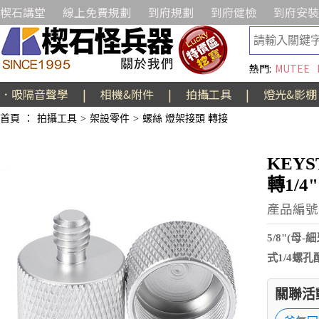
楔石講堂
線上免費規劃
到府規劃
到府健檢
到府安裝
熱門:
MUTEE
．吸隔音聲學
|
相機&附件
|
拍攝工具
|
燈光&影棚
首頁
：
拍攝工具
>
架設零件
>
螺絲 燈架接頭 轉接
KEY
轉1/4
產品編號:
5/8"(母
式1/4螺
關聯活