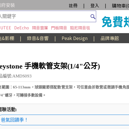
到府安裝
購物車(
註冊
|
登入
|
UTEE
DeEcho
隔音窗簾
門板隔音
阻尼隔音毯
光&影棚
|
錄音&音響
|
Peak Design
|
品牌專館
eystone 手機軟管支架(1/4"公牙)
品編號:AMDS093
夾範圍：65-113mm，球頭關節搭配軟管支架，可任意曲折軟管或微調手機角
1/4"螺牙，可轉接多數設備。
關聯活動:
爸氣回饋季！