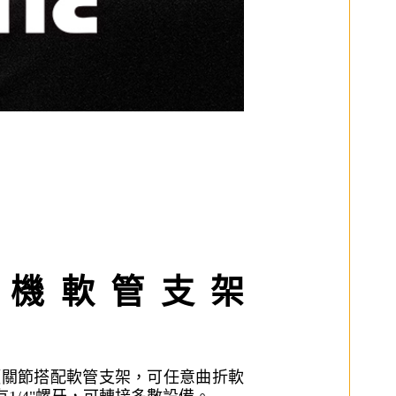
ne 手機軟管支架
，球頭關節搭配軟管支架，可任意曲折軟