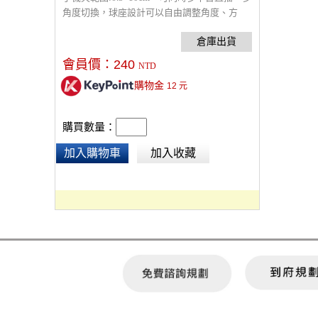
角度切換，球座設計可以自由調整角度、方
向，中央夾座可自由拆卸，依需求使用。頂部
設有1/4"螺絲，接直播燈光或是其他設備，底
部1/4"螺絲孔接腳架。
會員價：
240
NTD
購物金
12
元
購買數量：
加入購物車
加入收藏