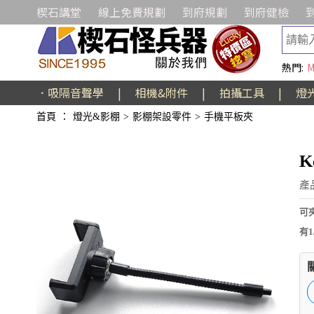
楔石講堂
線上免費規劃
到府規劃
到府健檢
熱門:
M
．吸隔音聲學
|
相機&附件
|
拍攝工具
|
燈
首頁
：
燈光&影棚
>
影棚架設零件
>
手機平板夾
K
產
可
有