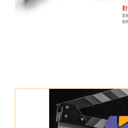
對
客服
服務