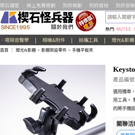
楔石講堂
線上免費規劃
到府規劃
到府健檢
到府安裝
熱門:
MUTEE
．吸隔音聲學
|
相機&附件
|
拍攝工具
|
燈光&影棚
首頁
：
燈光&影棚
>
影棚架設零件
>
手機平板夾
Keys
產品編號:
適用機車，
用工具。
的將手機
關聯活