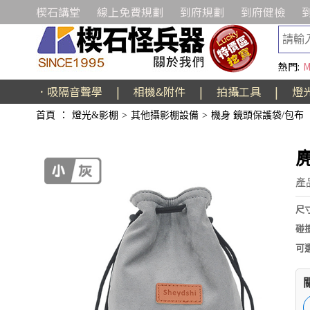
楔石講堂
線上免費規劃
到府規劃
到府健檢
熱門:
M
．吸隔音聲學
|
相機&附件
|
拍攝工具
|
燈
首頁
：
燈光&影棚
>
其他攝影棚設備
>
機身 鏡頭保護袋/包布
麂
產
尺
碰
可