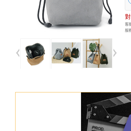
對
客服
服務