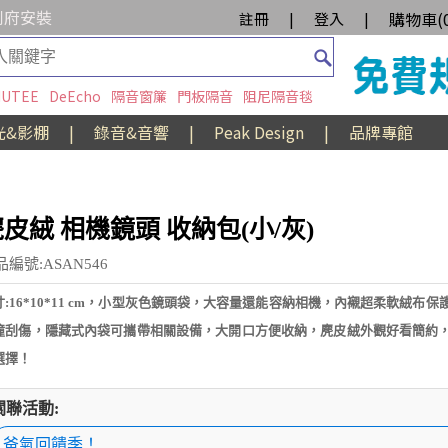
到府安裝
購物車(
註冊
|
登入
|
UTEE
DeEcho
隔音窗簾
門板隔音
阻尼隔音毯
光&影棚
|
錄音&音響
|
Peak Design
|
品牌專館
皮絨 相機鏡頭 收納包(小/灰)
品編號:ASAN546
寸:16*10*11 cm，小型灰色鏡頭袋，大容量還能容納相機，內襯超柔軟絨布保
撞刮傷，隱藏式內袋可攜帶相關設備，大開口方便收納，麂皮絨外觀好看簡約
選擇！
關聯活動:
爸氣回饋季！