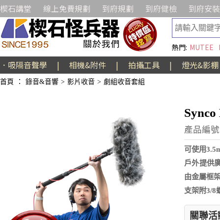
楔石講堂
線上免費規劃
到府規劃
到府健檢
到府安裝
熱門:
MUTEE
．吸隔音聲學
|
相機&附件
|
拍攝工具
|
燈光&影棚
首頁
：
錄音&音響
>
影片收音
>
劇組收音套組
Sync
產品編號:
可使用3.
戶外提供廣
由金屬框
支架附3/
關聯活