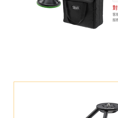
對
客服
服務