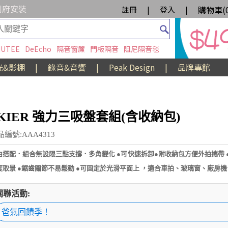
到府安裝
購物車(
註冊
|
登入
|
UTEE
DeEcho
隔音窗簾
門板隔音
阻尼隔音毯
光&影棚
|
錄音&音響
|
Peak Design
|
品牌專館
KIER 強力三吸盤套組(含收納包)
品編號:AAA4313
由搭配．組合無設限三點支撐．多角變化 ●可快速拆卸●附收納包方便外拍攜帶 
度取景 ●鋸齒關節不易鬆動 ●可固定於光滑平面上 ，適合車拍、玻璃窗、廠房機
關聯活動:
爸氣回饋季！