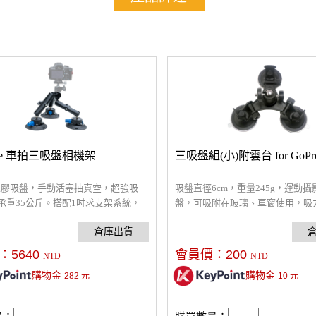
tone 車拍三吸盤相機架
三吸盤組(小)附雲台 for GoPr
m 橡膠吸盤，手動活塞抽真空，超強吸
吸盤直徑6cm，重量245g，運動
承重35公斤。搭配1吋求支架系統，
盤，可吸附在玻璃、車窗使用，吸
M組件。相容3/8底座雲台，可選購球
定，讓你擁有不同的拍攝視角，架
油壓雲台使用。
：
5640
會員價：
200
NTD
NTD
購物金
購物金
282
元
10
元