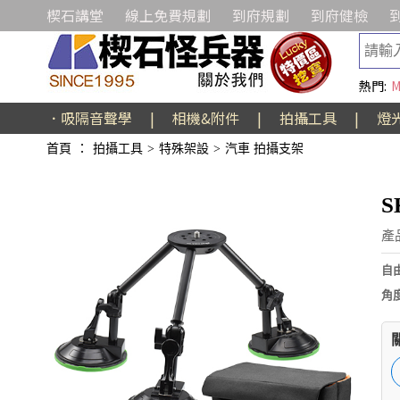
楔石講堂
線上免費規劃
到府規劃
到府健檢
熱門:
M
．吸隔音聲學
|
相機&附件
|
拍攝工具
|
燈
首頁
：
拍攝工具
>
特殊架設
>
汽車 拍攝支架
S
產
自
角