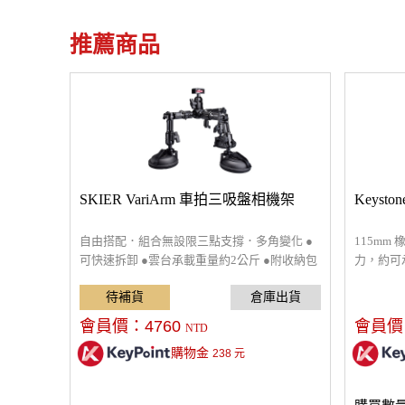
推薦商品
SKIER VariArm 車拍三吸盤相機架
Keys
自由搭配．組合無設限三點支撐．多角變化 ●
115m
可快速拆卸 ●雲台承載重量約2公斤 ●附收納包
力，約可
方便外拍攜帶 ●利於特殊角度取景 ●鋸齒關節
兼容RA
不易鬆動 ●可固定於光滑平面上 ，適合車拍、
型雲台或
玻璃窗、廠房機台
會員價：
4760
會員價
NTD
購物金
238
元