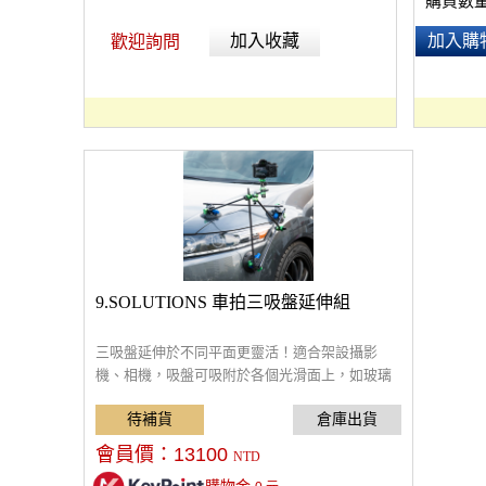
購買數
加入收藏
加入購
歡迎詢問
9.SOLUTIONS 車拍三吸盤延伸組
三吸盤延伸於不同平面更靈活！適合架設攝影
機、相機，吸盤可吸附於各個光滑面上，如玻璃
門或汽車上，能將GoPro或底座相容設備，磁吸快
拆安裝快速。
會員價：
13100
NTD