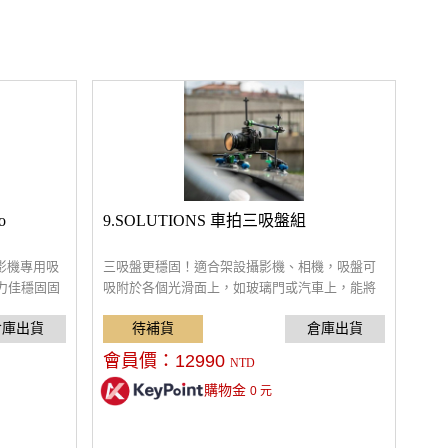
o
9.SOLUTIONS 車拍三吸盤組
攝影機專用吸
三吸盤更穩固！適合架設攝影機、相機，吸盤可
力佳穩固固
吸附於各個光滑面上，如玻璃門或汽車上，能將
設不佔空間
GoPro或底座相容設備，磁吸快拆安裝快速。
會員價：
12990
NTD
購物金
0
元