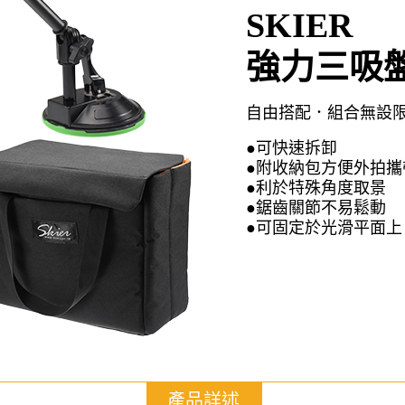
SKIER
強力三吸盤
自由搭配．組合無設
●可快速拆卸
●附收納包方便外拍攜
●利於特殊角度取景
●鋸齒關節不易鬆動
●可固定於光滑平面上
產品詳述