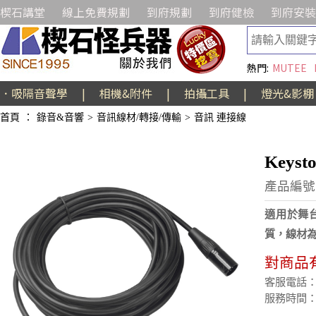
楔石講堂
線上免費規劃
到府規劃
到府健檢
到府安裝
熱門:
MUTEE
．吸隔音聲學
|
相機&附件
|
拍攝工具
|
燈光&影棚
首頁
：
錄音&音響
>
音訊線材/轉接/傳輸
>
音訊 連接線
Keys
產品編號:
適用於舞
質，線材為
對商品
客服電話：(02
服務時間：週