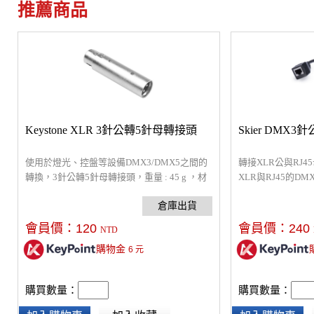
推薦商品
Keystone XLR 3針公轉5針母轉接頭
Skier DMX3針
使用於燈光、控盤等設備DMX3/DMX5之間的
轉接XLR公與RJ
轉換，3針公轉5針母轉接頭，重量 : 45 g ，材
XLR與RJ45的
質 : 鋅合金
CAT-5乙太網路線
口的燈光設備，可
會員價：
120
會員價：
240
NTD
購物金
6
元
購買數量：
購買數量：