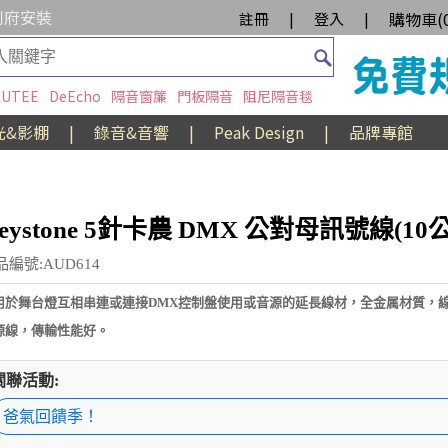
到府安裝
購物車(
註冊
|
登入
|
UTEE
DeEcho
隔音窗簾
門板隔音
阻尼隔音毯
光&影棚
|
錄音&音響
|
Peak Design
|
品牌專館
eystone 5針卡農 DMX 公對母訊號線(10
品編號:AUD614
用於舞台燈互相串連或連接DMX控制盤使用或音源的延長線材，全金属材質，線
源線，傳輸性能好。
關聯活動:
爸氣回饋季！