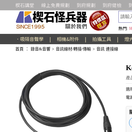
楔石講堂
線上免費規劃
到府規劃
到府健檢
熱門:
M
．吸隔音聲學
|
相機&附件
|
拍攝工具
|
燈
首頁
：
錄音&音響
>
音訊線材/轉接/傳輸
>
音訊 連接線
K
產
適
電