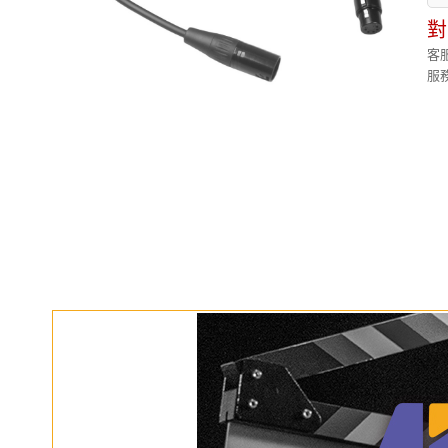
對
客服
服務