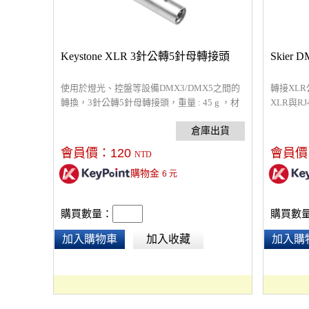
Keystone XLR 3針公轉5針母轉接頭
Skier
使用於燈光、控盤等設備DMX3/DMX5之間的
轉接XLR
轉換，3針公轉5針母轉接頭，重量 : 45 g ，材
XLR與R
質 : 鋅合金
CAT-5
口的燈光
會員價：
120
會員價
NTD
購物金
6
元
購買數量：
購買數
加入購物車
加入收藏
加入購