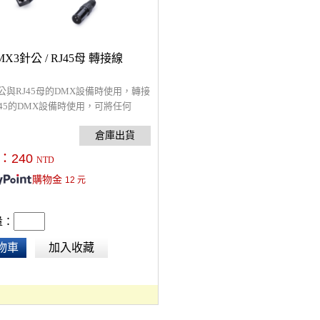
 DMX3針公 / RJ45母 轉接線
公與RJ45母的DMX設備時使用，轉接
J45的DMX設備時使用，可將任何
乙太網路線用作DMX連接線，讓RJ45接
設備，可使用DMX插孔的燈光控盤。
：
240
NTD
購物金
12
元
量：
物車
加入收藏