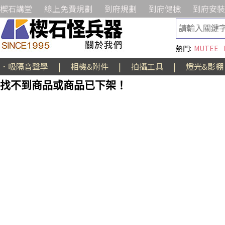
楔石講堂
線上免費規劃
到府規劃
到府健檢
到府安裝
熱門:
MUTEE
．吸隔音聲學
|
相機&附件
|
拍攝工具
|
燈光&影棚
找不到商品或商品已下架！