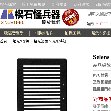
楔石講堂
線上免費規劃
到府規劃
到府健檢
到府安裝
熱門:
MUTEE
．吸隔音聲學
|
相機&附件
|
拍攝工具
|
燈光&影棚
首頁
：
燈光&影棚
>
控光設備
>
光影特效
Sele
產品編號:
PVC材質
及旗板關
建議至門市
對商品
客服電話：(02