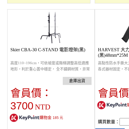
Skier CBA-30 C-STAND 電影燈架(黑)
HARVEST 
(黑)48mm*25M
高度110~196cm，可依坡度或階梯調整高低適應
高黏性防水手撕大
地形，利於重心置中穩定， 全不鏽鋼材質，非常
各式器材固定，不
堅固，可承載約10公斤。
會員價：
會員價
3700
NTD
購物金
185
元
購買數量：