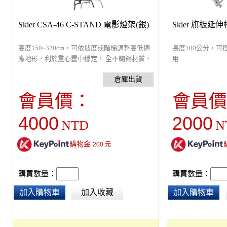
Skier CSA-46 C-STAND 電影燈架(銀)
Skier 旗板延
高度150~320cm，可依坡度或階梯調整高低適
長度100公分，可搭
應地形，利於重心置中穩定， 全不鏽鋼材質，
用
非常堅固，可承載約10公斤。
會員價：
會員價
4000
2000
NTD
N
購物金
200
元
購買數量：
購買數量：
加入購物車
加入收藏
加入購物車