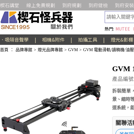
楔石講堂
線上免費規劃
到府規劃
到府健檢
到府安裝
熱門:
MUTEE
．吸隔音聲學
|
相機&附件
|
拍攝工具
|
燈光&影棚
首頁
：
品牌專館
>
燈光品牌專館
>
GVM
>
GVM 電動滑軌/讀稿機/油
GVM 
產品編號:
拆裝簡單
景、縮時
道系統，
關聯活