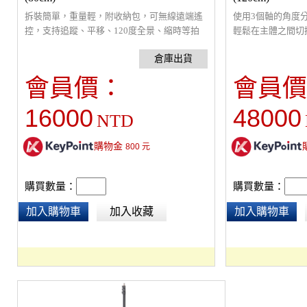
拆裝簡單，重量輕，附收納包，可無線遠端遙
使用3個軸的角度
控，支持追蹤、平移、120度全景、縮時等拍
輕鬆在主體之間切
攝效果，自由設置起點和終點。穩定防滑，採
點軌跡拍攝，增加
用碳纖維和鋁合金軌道系統，能在不中斷滑軌
收納包，可無線遠
運行的情況下更換電池。
行的情況下更換電
會員價：
會員價
16000
48000
NTD
購物金
800
元
購買數量：
購買數量：
加入購物車
加入收藏
加入購物車