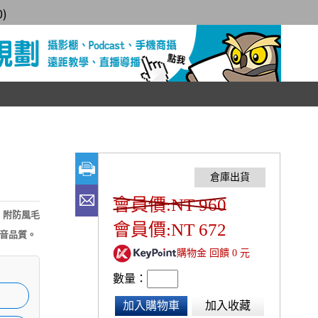
0
)
會員價:NT 960
，附防風毛
會員價:NT 672
音品質。
購物金 回饋 0 元
數量：
加入購物車
加入收藏