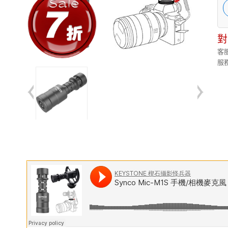
對
客服
服務