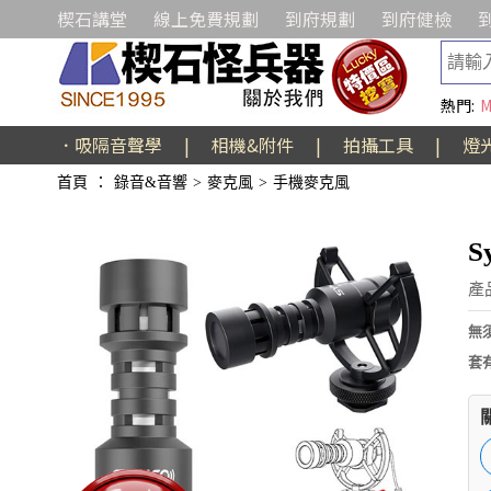
楔石講堂
線上免費規劃
到府規劃
到府健檢
熱門:
M
．吸隔音聲學
|
相機&附件
|
拍攝工具
|
燈
首頁
：
錄音&音響
>
麥克風
>
手機麥克風
S
產
無
套