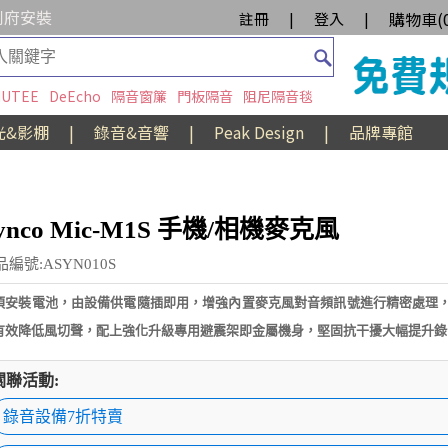
到府安裝
購物車(
註冊
|
登入
|
UTEE
DeEcho
隔音窗簾
門板隔音
阻尼隔音毯
光&影棚
|
錄音&音響
|
Peak Design
|
品牌專館
ynco Mic-M1S 手機/相機麥克風
品編號:ASYN010S
須安裝電池，由設備供電隨插即用，增強內置麥克風對音頻訊號進行精密處理
有效降低風切聲，配上強化升級專用避震架即金屬機身，堅固抗干擾大幅提升錄
關聯活動:
錄音設備7折特賣