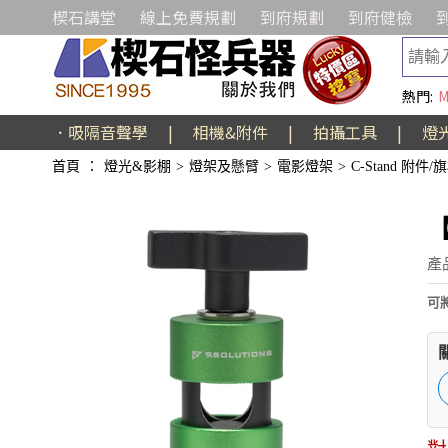
楔石講堂
線上免費規劃
到府規劃
到府健檢
熱門:
M
．吸隔音聲學
|
相機&附件
|
拍攝工具
|
燈
首頁
：
燈光&影棚
>
燈架及懸臂
>
電影燈架
>
C-Stand 附件
【
產品
可