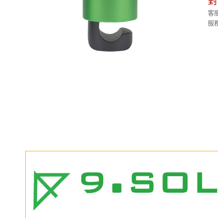
對
客服
服務