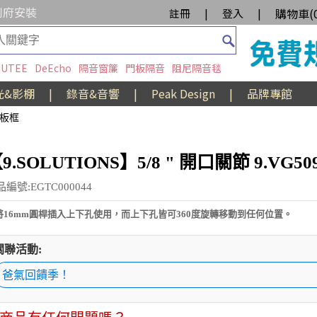
到府安裝
購物車(
註冊
|
登入
|
UTEE
DeEcho
隔音窗簾
門板隔音
阻尼隔音毯
光&影棚
|
錄音&音響
|
Peak Design
|
品牌專館
/旗板框
9.SOLUTIONS】5/8 " 開口關節 9.VG50
編號:EGTC000044
將16mm圓桿插入上下孔使用，而上下孔皆可360度旋轉移動到任何位置。
關聯活動:
爸氣回饋季！