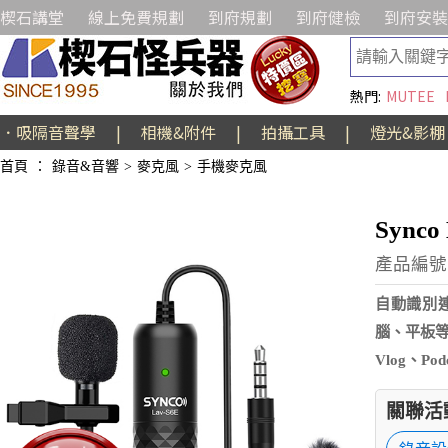
楔石講堂
線上免費規劃
到府規劃
到府健檢
到府安裝
熱門:
MUTEE
．吸隔音聲學
|
相機&附件
|
拍攝工具
|
燈光&影棚
首頁
：
錄音&音響
>
麥克風
>
手機麥克風
Sync
產品編號:
自動識別
腦、平板
Vlog、P
關聯活