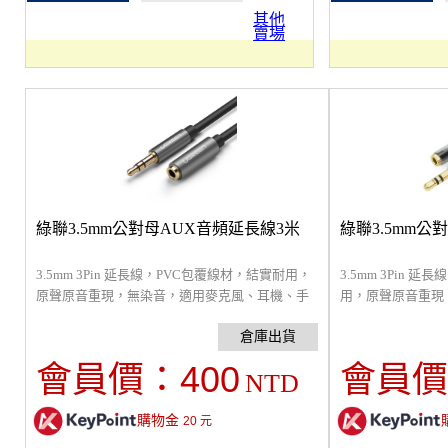
其他
賣場
綠聯3.5mm公對母AUX音頻延長線3米
綠聯3.5mm公
3.5mm 3Pin 延長線，PVC包覆線材，結實耐用，
3.5mm 3Pin 
原聲原音重現，無染音，適用麥克風、耳機、手
用，原聲原音重現
機、筆電，相容多種設備。
機、手機、筆電，
400
會員價：
會員價
NTD
購物金
20
元