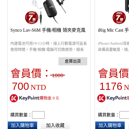
Synco Lav-S6M 手機/相機 領夾麥克風
iRig Mic Ca
內建電池可用10-12小時，接上行動電源可延長
iPhone/Andr
使用時間。手機/相機/電腦可切換使用，線長
具備高靈敏度，插
6M可長距離使用，相容性佳。先進的降噪技
通訊，搭配原廠錄
術，在移動時還能保持良好收音的情況，夾於
領口位置有極佳收音效果。適合直播、教學影
會員價：
會員價
片收音使用。
1000
700
1176
NTD
N
購物金
0
元
購買數量：
購買數量：
加入購物車
加入收藏
加入購物車