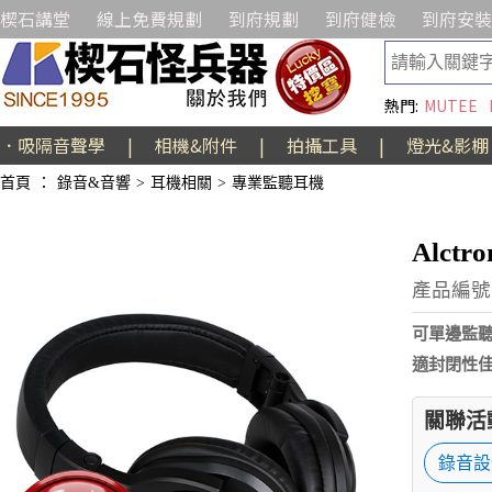
楔石講堂
線上免費規劃
到府規劃
到府健檢
到府安裝
熱門:
MUTEE
．吸隔音聲學
|
相機&附件
|
拍攝工具
|
燈光&影棚
首頁
：
錄音&音響
>
耳機相關
>
專業監聽耳機
Alct
產品編號:
可單邊監聽
適封閉性佳
關聯活
錄音設