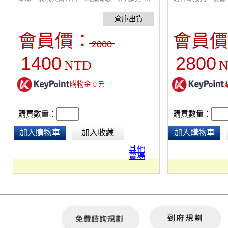
力、穿透力，能夠將音樂的現場感、層次感表
出；每個通道的音源
現得淋漓盡致。
6.35mm插孔，4
立調控音量，即時
會員價：
會員價
立擴大通道設計，
2000
干擾及混音。
1400
2800
NTD
N
購物金
0
元
購買數量：
購買數量：
加入購物車
加入收藏
加入購物車
其他
賣場