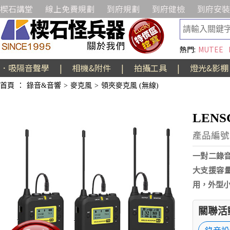
楔石講堂
線上免費規劃
到府規劃
到府健檢
到府安裝
熱門:
MUTEE
．吸隔音聲學
|
相機&附件
|
拍攝工具
|
燈光&影棚
首頁
：
錄音&音響
>
麥克風
>
領夾麥克風 (無線)
LEN
產品編號:
一對二錄
大支援容量
用，外型小
關聯活