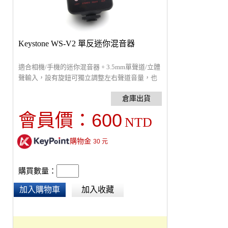
Keystone WS-V2 單反迷你混音器
適合相機/手機的迷你混音器。3.5mm單聲道/立體
聲輸入，設有旋鈕可獨立調整左右聲道音量，也
能自由切換立體/單聲道輸出，可以輕鬆安裝和控
制兩個麥克風或無線接收器，無需電池或電源即
可使用。
600
會員價：
NTD
購物金
30
元
購買數量：
加入購物車
加入收藏