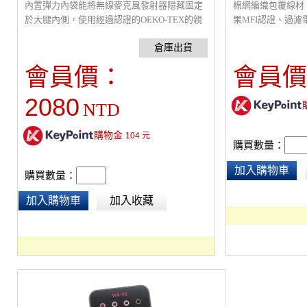
內置彈力內袋能將無線麥克風發射器隱藏固定
棉網編織包覆線材
於大腿內側，使用經過認證的OEKO-TEX的親
果MFI認證、過
膚抗過敏材質、透氣舒適，適合禮服 、洋裝、
連身裙、舞台服裝使用。
會員價：
會員價
2080
NTD
購物金
104
元
購買數量：
加入購物車
購買數量：
加入購物車
加入收藏