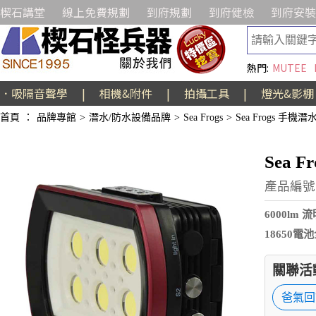
楔石講堂
線上免費規劃
到府規劃
到府健檢
到府安裝
熱門:
MUTEE
．吸隔音聲學
|
相機&附件
|
拍攝工具
|
燈光&影棚
首頁
：
品牌專館
>
潛水/防水設備品牌
>
Sea Frogs
>
Sea Frogs 手機
Sea 
產品編號:
6000l
18650電池
關聯活
爸氣回