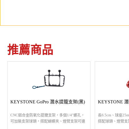
推薦商品
KEYSTONE GoPro 潛水提籠支架(黑)
KEYSTONE
CNC鋁合金防氧化提籠支架，多個1/4"螺孔，
長6.5cm、球座
可加裝支架球頭，搭配蝴蝶夾、燈臂支架可連
搭配球頭、燈臂支架
接LED燈，底座相容於大部分的運動攝影機，
用，可360度旋