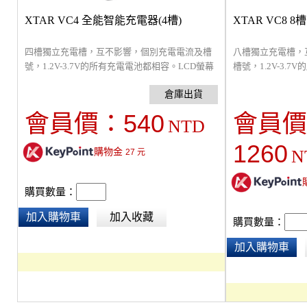
XTAR VC4 全能智能充電器(4槽)
XTAR VC8 
四槽獨立充電槽，互不影響，個別充電電流及槽
八槽獨立充電槽，
號，1.2V-3.7V的所有充電電池都相容。LCD螢幕
槽號，1.2V-3.
顯示電池剩餘電量、充電中的各種狀態，自動檢
晶螢幕顯示電池剩
測電池狀態並選擇適合的電壓及充電模式，也能
態，自動檢測電池
判別鋰離子電池及鎳氫充電電池，充滿後自動停
電壓及充電模式，
540
會員價：
會員價
NTD
止充電、電池防反接功能。USB充電接孔，方便
充電電池，充滿後
攜帶、隨處可充。
功能，ABS防火
1260
購物金
N
27
元
全。Type-C充
購買數量：
加入購物車
加入收藏
購買數量：
加入購物車