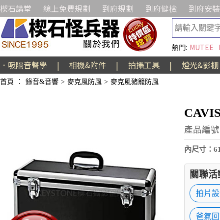
楔石講堂
線上免費規劃
到府規劃
到府健檢
到府安裝
熱門:
MUTEE
．吸隔音聲學
|
相機&附件
|
拍攝工具
|
燈光&影棚
首頁
：
錄音&音響
>
麥克風防風
>
麥克風豬籠防風
CAVI
產品編號:
內尺寸：6
關聯活
拍片設
爸氣回