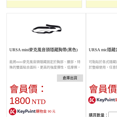
URSA mini麥克風音頭隱藏胸帶(黑色)
URSA mic隱
能將mini麥克風音頭隱藏固定於胸部、腰部，特
可黏貼於各式隱藏
殊的雙面粘合面料，更高的強度彈性、低摩擦，
於整線使用，任意
內層止滑膠條防止胸帶滑動，對於舞台戲劇和現
服裝造型，適合舞
場表演特別有幫助。
將袋口朝下時使用
URSA所有擁有
會員價：
會員價
用。
1800
NTD
購物金
90
元
購買數量：