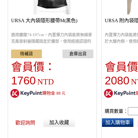
URSA 大內袋隱形腰帶M(黑色)
URSA 附內袋
適用腰圍74-107cm，內置彈力內袋能將無線麥
內置彈力內袋能將
克風發射器隱藏固定於腰部，使用經過認證的
於大腿內側，使用經
OEKO-TEX的親膚抗過敏材質、透氣舒適，長
膚抗過敏材質、透
100cm / 寬10cm / 厚1mm，麥克風袋尺寸：
連身裙、舞台服裝
10x8cm
會員價：
會員價
1760
2080
NTD
N
購物金
88
元
購買數量：
加入收藏
加入購物車
歡迎詢問