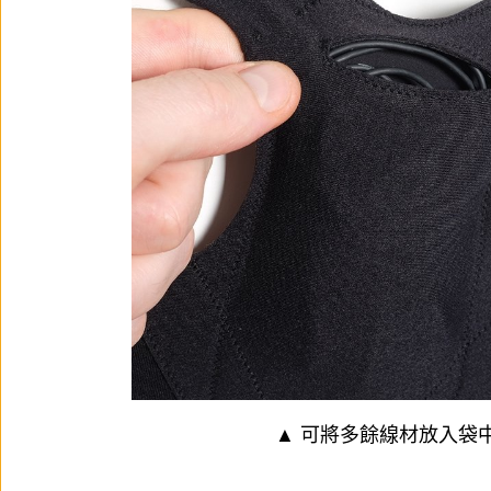
▲ 可將多餘線材放入袋