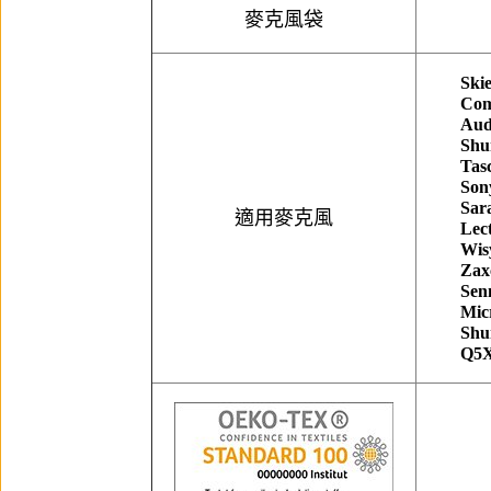
麥克風袋
Ski
Com
Aud
Shu
Tas
Son
Sar
適用麥克風
Lect
Wis
Zax
Sen
Mic
Shu
Q5