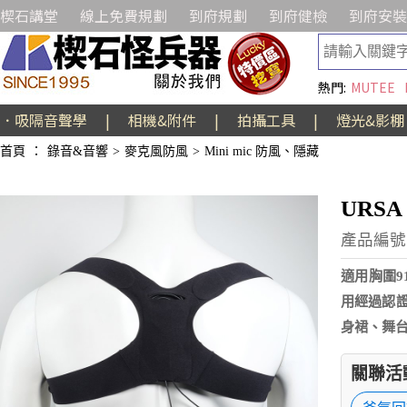
楔石講堂
線上免費規劃
到府規劃
到府健檢
到府安裝
熱門:
MUTEE
．吸隔音聲學
|
相機&附件
|
拍攝工具
|
燈光&影棚
首頁
：
錄音&音響
>
麥克風防風
>
Mini mic 防風、隱藏
URS
產品編號:
適用胸圍9
用經過認證
身裙、舞
關聯活