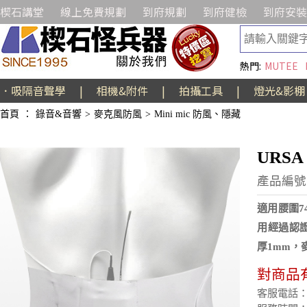
楔石講堂
線上免費規劃
到府規劃
到府健檢
到府安裝
熱門:
MUTEE
．吸隔音聲學
|
相機&附件
|
拍攝工具
|
燈光&影棚
首頁
：
錄音&音響
>
麥克風防風
>
Mini mic 防風、隱藏
URS
產品編號:
適用腰圍7
用經過認證的
厚1mm，
對商品
客服電話：(02