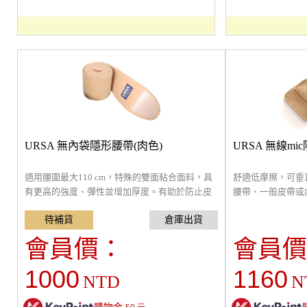
URSA 無內袋隱形腰帶(肉色)
URSA 無線mi
適用腰圍最大110 cm，特殊的雙面粘合面料，具
舒適低摩擦，可垂
有更高的強度、彈性並增加厚度。有助於防止皮
腰帶、一般皮帶或
帶在發射器的重量下滑，能將無線麥克風發射器
或固定於服裝內隱
隱藏固定於腰部，可單獨使用或搭配腰包使用。
經過認證的OEKO
氣舒適，適合禮服
會員價：
會員價
使用，可用洗衣機4
1000
1160
NTD
N