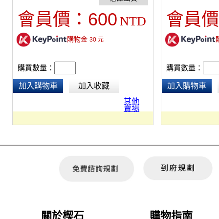
色防風片5入、黑色防風片5入、背膠貼片30
有麥克風隱藏用內
600
會員價：
會員價
NTD
入。
購物金
30
元
購買數量：
購買數量：
加入購物車
加入收藏
加入購物車
其他
賣場
關於楔石
購物指南