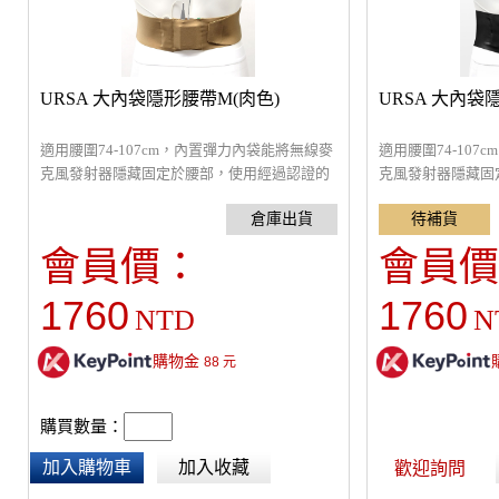
URSA 大內袋隱形腰帶M(肉色)
URSA 大內袋
適用腰圍74-107cm，內置彈力內袋能將無線麥
適用腰圍74-10
克風發射器隱藏固定於腰部，使用經過認證的
克風發射器隱藏固
OEKO-TEX的親膚抗過敏材質、透氣舒適，長
OEKO-TEX的
100cm / 寬10cm / 厚1mm，麥克風袋尺寸：
100cm / 寬10c
10x8cm
10x8cm
會員價：
會員價
1760
1760
NTD
N
購物金
88
元
購買數量：
加入購物車
加入收藏
歡迎詢問