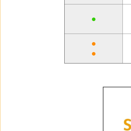
●
●
●