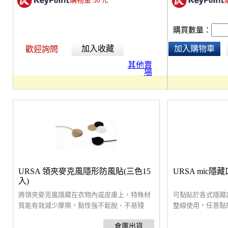
購物金
50
元
購買數量：
加入收藏
加入購物車
歡迎詢問
其他賣
場
URSA 領夾麥克風隱形防風貼(三色15
URSA mic隱
入)
將領夾麥克風隱藏在衣物內或皮膚上，特殊材
可黏貼於各式隱藏
質能有效減少摩擦，黏性強不鬆脫、不易殘
整線使用，任意黏
膠，適合各類訪談、紀錄片及節目製作應用。
造型，適合舞蹈、
尺寸：直徑25mm，內含：白色防風片5入、肉
朝下時使用，提供