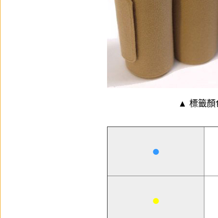
▲ 標籤
●
●