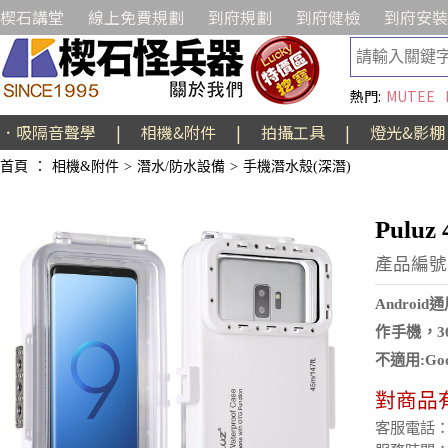
楔石講堂
線上免費規劃
到府規劃
到府健檢
到府安裝
熱門:
MUTEE
．吸隔音聲學
|
相機&附件
|
拍攝工具
|
燈光&影棚
首頁
：
相機&附件
>
潛水/防水設備
>
手機潛水殼(深潛)
Pulu
產品編號:
Andro
作手機，3
不適用:Googl
對商品
客服電話：(02