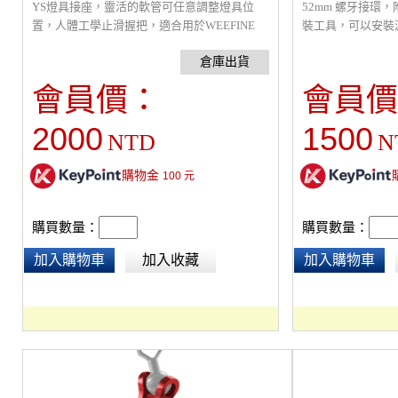
YS燈具接座，靈活的軟管可任意調整燈具位
52mm 螺牙接環，
置，人體工學止滑握把，適合用於WEEFINE
裝工具，可以安裝
TG4/TG5防水殼PT-056/PT-058，或其他體積相
腐蝕鋁合金材質，適
近的防水殼，安裝燈具及相機不需要任何工
潛水殼上，可上下
具。
會員價：
會員價
2000
1500
NTD
N
購物金
100
元
購買數量：
購買數量：
加入購物車
加入收藏
加入購物車