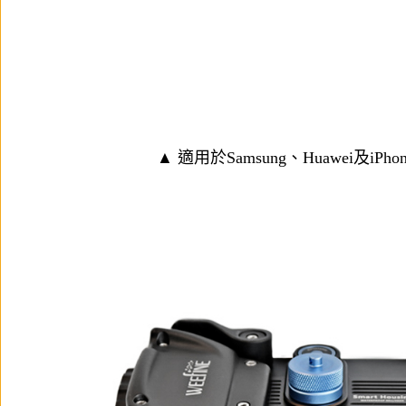
▲ 適用於Samsung、Huawei