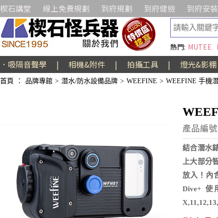
楔石講堂
線上免費規劃
到府規劃
到府健檢
到府安裝
熱門:
MUTEE
．吸隔音聲學
|
相機&附件
|
拍攝工具
|
燈光&影棚
首頁
：
品牌專館
>
潛水/防水設備品牌
>
WEEFINE
>
WEEFINE 手機
WEE
產品編號:
結合潛水
上大部分
放入！內
Dive+
X,11,12,