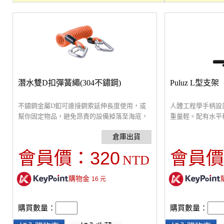
潛水雙D扣彈簧繩(304不鏽鋼)
Puluz L型支架
不鏽鋼金屬D釦可連接鋼索延伸長度使用，或
人體工程學手柄設
幫你固定物品，避免昂貴的設備掉落至海底，
重量輕。配有水平
潛水彈簧繩可延伸至110cm，承重200kg，讓
安裝LED燈或其他
你更安心的進行水下拍攝活動。
320
會員價：
會員價
NTD
購物金
16
元
購買數量：
購買數量：