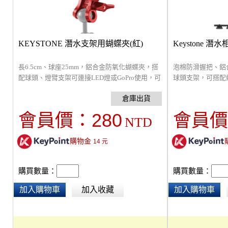
KEYSTONE 潛水支架用蝴蝶夾(紅)
Keystone 
長6.5cm、球座25mm，鋁合金防氧化蝴蝶夾，搭
泡棉防滑握把、鋁
配球頭、燈臂支架可連接LED燈或GoPro使用，可
球頭支架，可搭配
360度旋轉，手持自拍或多組連接。
燈、浮力燈臂，底座
機潛水殼，不輕易
280
會員價：
會員價
NTD
購物金
14
元
購買數量：
購買數量：
加入購物車
加入收藏
加入購物車