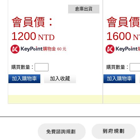
立水平旋轉調整，可調整旋鈕設計，防止垂直拍
節採用齒鋸形設計
攝導致碰撞，增加直拍精準度及便利性 !
題而滑動，搭配萬
燈具、平板、電腦
會員價：
會員價
1200
1600
NTD
N
購物金
60
元
購買數量：
購買數量：
加入購物車
加入收藏
加入購物車