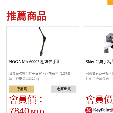
推薦商品
NOGA MA 60003 棚燈怪手組
Skier 金屬手
世界最強棚燈怪手品牌，兩端為3/8"公頭螺
可夾圓管或平板，
絲，載重竟高達20kg
件便可掛背景紙。
會員價：
會員價
7840
NTD