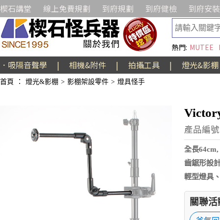
楔石講堂
線上免費規劃
到府規劃
到府健檢
到府安裝
熱門:
MUTEE
．吸隔音聲學
|
相機&附件
|
拍攝工具
|
燈光&影棚
首頁
：
燈光&影棚
>
影棚架設零件
>
燈具怪手
Vict
產品編號:
全長64c
齒鋸形設
輕型燈具
關聯活