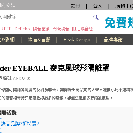
到府安裝
購物車(
註冊
|
登入
|
UTEE
DeEcho
隔音窗簾
門板隔音
阻尼隔音毯
光&影棚
|
錄音&音響
|
Peak Design
|
品牌專館
kier EYEBALL 麥克風球形隔離罩
品編號:APEX005
60˚球體可隔絕各角度的反射及雜音，讓你錄出高品質的人聲。體積小巧不遮檔
般的吸音棉常常只是吸收掉過多的高頻，卻無法阻絕多餘的亂反射。
關聯活動:
錄音品牌7折特賣2