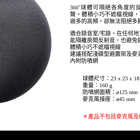
360˚球體可隔絕各角度
聲。體積小巧不遮
檔視線，
過多的高頻，卻無法阻絕多
適合錄音室/宅錄，在任何
能隔離房間反射音，也避免
體積小巧不遮
檔視線
建議搭配
淺碟型避震架
及
麥
內附防噴網
球體尺寸：23 x 23 x 18
重量：160 g
防噴網面積：ø125 mm
麥克風接座：ø45 mm
＊產品不包括麥克風及