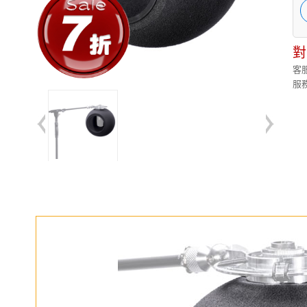
對
客服
服務