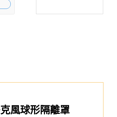
 麥克風球形隔離罩