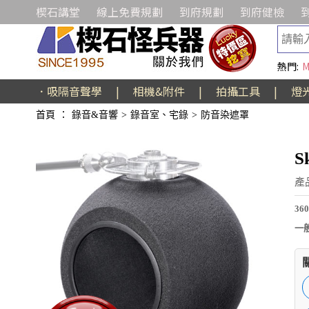
楔石講堂
線上免費規劃
到府規劃
到府健檢
熱門:
M
．吸隔音聲學
|
相機&附件
|
拍攝工具
|
燈
首頁
：
錄音&音響
>
錄音室、宅錄
>
防音染遮罩
S
產
3
一