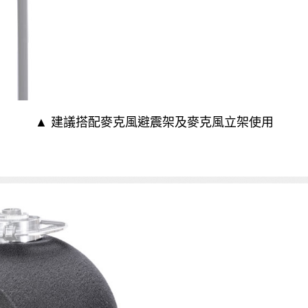
▲ 建議搭配
麥克風避震架
及
麥克風立架
使用