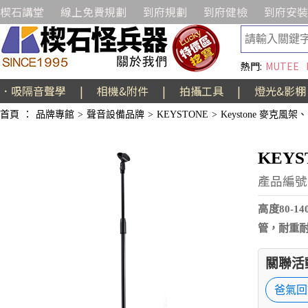
楔石講堂
線上免費規劃
到府規劃
到府健檢
到府安裝
熱門:
MUTEE
．吸隔音聲學
|
相機&附件
|
拍攝工具
|
燈光&影棚
首頁
：
品牌專館
>
聲音設備品牌
>
KEYSTONE
>
Keystone 麥克風
KEY
產品編號:
高度80-
管，耐重
關聯活
爸氣回