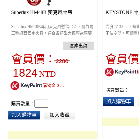
Superlux HM48B 麥克風桌架
KEYSTONE
Superlux HM48B專用麥克風懸臂吊架，隨貨附
高度27-38cm
三種桌面固定夾具，適合各類型大振膜電容麥
不佔空間，可調整
克風使用。重量：1.5 kg (3.30 lbs)，材質：鐵
節高度調整，耐重
會員價：
會員價
2280
1824
NTD
購物金
0
元
購買數量：
加入購物車
購買數量：
加入購物車
加入收藏