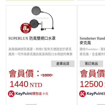
SUPERLUX 防風雙網口水罩
Sennheiser Ha
麥克風
具兩個網狀防風罩，附有C型夾方便固定於麥克
適合Youtuber
風架，可作為麥克風抗氣音與防口水用途的專業
麥克風，全金屬外
防風罩。
USB連接電腦。
會員價：
會員價
1800
1440
12500
NTD
購物金
0
元