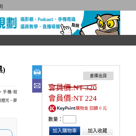
0
)
)
會員價:NT 320
，手機/相
會員價:NT 224
設燈光、麥
購物金 回饋 0 元
數量：
加入購物車
加入收藏