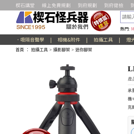
楔石講堂
線上免費規劃
到府規劃
到府健檢
熱門:
M
．吸隔音聲學
|
相機&附件
|
拍攝工具
|
燈
首頁
：
拍攝工具
>
攝影腳架
>
迷你腳架
L
產
承
機
克