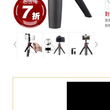
對
客服
服務