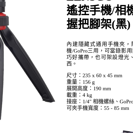
遙控手機/相機/
握把腳架(黑)
內建隱藏式通用手機夾，
機/GoPro三用，可當錄
巧好攜帶，也可架設燈光
西。
尺寸：235 x 60 x 45 mm
重量：156 g
展開高度：190 mm
載重：4 kg
接座：1/4" 相機螺絲、GoP
可夾手機寬度：55 - 85 mm