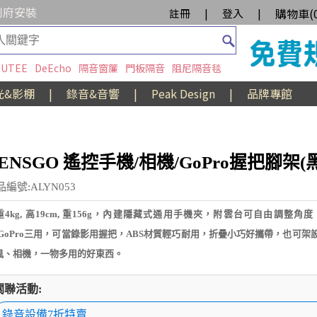
到府安裝
購物車(
註冊
|
登入
|
UTEE
DeEcho
隔音窗簾
門板隔音
阻尼隔音毯
光&影棚
|
錄音&音響
|
Peak Design
|
品牌專館
ENSGO 遙控手機/相機/GoPro握把腳架(黑
品編號:ALYN053
重4kg, 高19cm, 重156g，內建隱藏式通用手機夾，附雲台可自由調整角度
/GoPro三用，可當錄影用握把，ABS材質輕巧耐用，折疊小巧好攜帶，也可架
風、相機，一物多用的好東西。
關聯活動:
錄音設備7折特賣