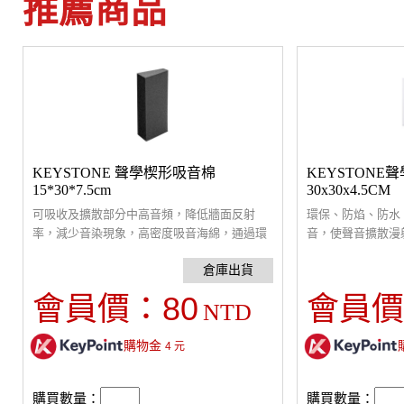
推薦商品
KEYSTONE 聲學楔形吸音棉
KEYSTONE
15*30*7.5cm
30x30x4.5CM
可吸收及擴散部分中高音頻，降低牆面反射
環保、防焰、防水
率，減少音染現象，高密度吸音海綿，通過環
音，使聲音擴散漫
保及防焰檢驗。通常貼於音源兩側牆面，安裝
間中不同位置能夠
簡便，可使用噴膠或透過輔助的懸掛配件進行
音頻調音專用。適
掛裝。
音，搭配吸音板及
80
會員價：
會員價
NTD
舒適度。通常貼於
片拼接安裝簡便，
購物金
4
元
輔助的懸掛配件進
購買數量：
購買數量：