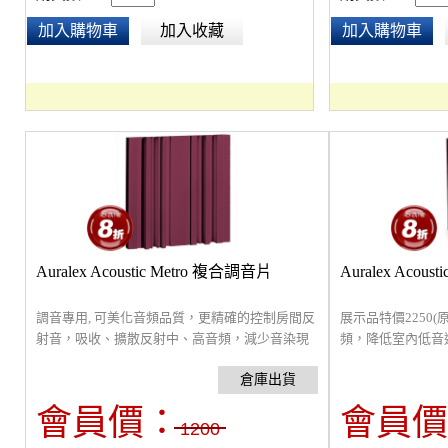
加入購物車
加入收藏
加入購物車
Auralex Acoustic Metro 複合調音片
Auralex Acous
調音專用, 可美化音頻品質，更精確的控制房間反
展示品特價2250(
射音，吸收、擴散反射中、高音頻，減少音染現
頻，降低室內低音
象。通常貼於音源兩側牆面或天花板，多片拼接
天花板交界。在錄
安裝簡便，可使用噴膠或透過輔助的懸掛配件進
特別容易於空間中
行掛裝。
低頻率聲音比控制
會員價：
會員價
密度吸音海綿，安
1200
角，使用噴膠或透