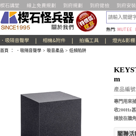
楔石講堂
線上免費規劃
到府規劃
到府健檢
到府安裝
熱門:
MUTEE
．吸隔音聲學
|
相機&附件
|
拍攝工具
|
燈光&影棚
首頁
：
．吸隔音聲學
>
吸音產品
>
低頻陷阱
KEYS
m
產品編號:
專門用來
收200H
接放在牆
關聯活