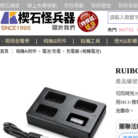
楔石講堂
線上免費規劃
到府規劃
到府健檢
到府安裝
熱門:
MUTEE
．吸隔音聲學
|
相機&附件
|
拍攝工具
|
燈光&影棚
首頁
：
相機&附件
>
電池/充電
>
充電器-(相機電池)
RUIB
產品編號:
可同時充3
用MCU
池壽命。
關聯活