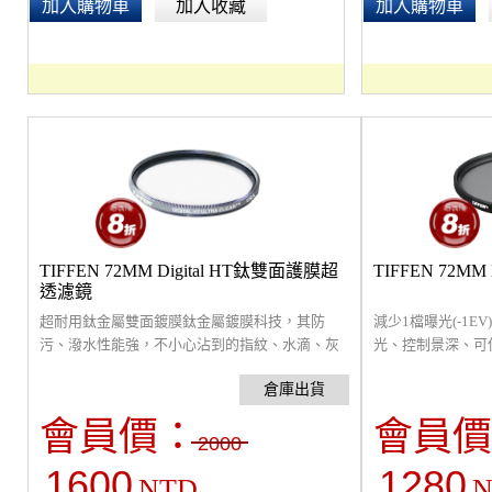
加入購物車
加入收藏
加入購物車
TIFFEN 72MM Digital HT鈦雙面護膜超
TIFFEN 72MM
透濾鏡
超耐用鈦金屬雙面鍍膜鈦金屬鍍膜科技，其防
減少1檔曝光(-1
污、潑水性能強，不小心沾到的指紋、水滴、灰
光、控制景深、可
塵等髒污很輕易的就可以除去，減少外出照相時
流動感。
清潔的不便。
會員價：
會員價
2000
1600
1280
NTD
N