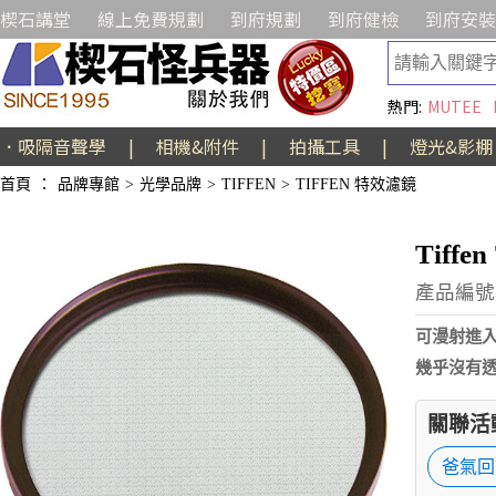
楔石講堂
線上免費規劃
到府規劃
到府健檢
到府安裝
熱門:
MUTEE
．吸隔音聲學
|
相機&附件
|
拍攝工具
|
燈光&影棚
首頁
：
品牌專館
>
光學品牌
>
TIFFEN
>
TIFFEN 特效濾鏡
Tiffen
產品編號:
可漫射進
幾乎沒有
關聯活
爸氣回