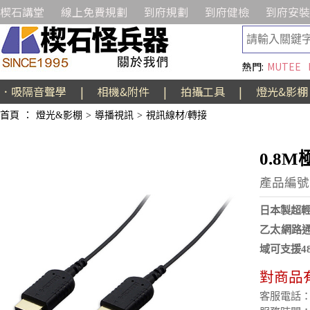
楔石講堂
線上免費規劃
到府規劃
到府健檢
到府安裝
熱門:
MUTEE
．吸隔音聲學
|
相機&附件
|
拍攝工具
|
燈光&影棚
首頁
：
燈光&影棚
>
導播視訊
>
視訊線材/轉接
0.8M
產品編號:
日本製超輕
乙太網路通道
域可支援48 b
對商品
客服電話：(02