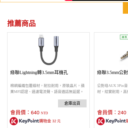
推薦商品
綠聯Lightning轉3.5mm耳機孔
綠聯3.5mm公
棉網編織包覆線材，耐拉耐用，原裝晶片，蘋
公對母AUX 3Pi
果MFI認證、過濾電流聲、語音通話無延遲。
材，結實耐用，高
援麥克風、相容多
會員價：
640
會員價：
240
NTD
購物金
32
元