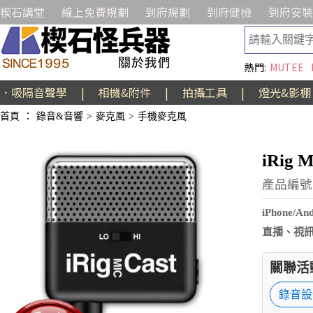
楔石講堂
線上免費規劃
到府規劃
到府健檢
到府安裝
熱門:
MUTEE
．吸隔音聲學
|
相機&附件
|
拍攝工具
|
燈光&影棚
首頁
：
錄音&音響
>
麥克風
>
手機麥克風
iRig
產品編號:
iPhon
直播、視訊
關聯活
錄音設