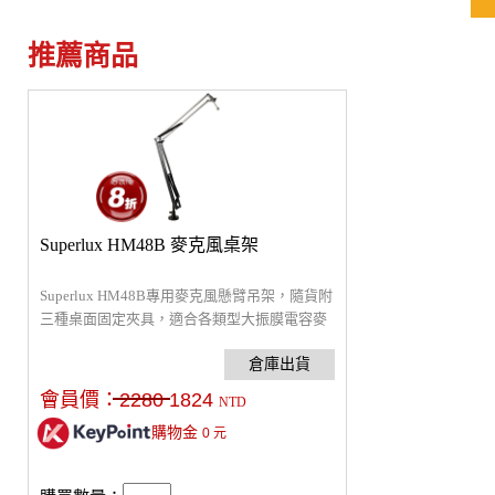
推薦商品
Superlux HM48B 麥克風桌架
Superlux HM48B專用麥克風懸臂吊架，隨貨附
三種桌面固定夾具，適合各類型大振膜電容麥
克風使用。重量：1.5 kg (3.30 lbs)，材質：鐵
會員價：
2280
1824
NTD
購物金
0
元