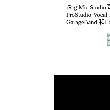
iRig Mic S
ProStudio V
GarageBand 