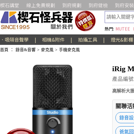
楔石講堂
線上免費規劃
到府規劃
到府健檢
到府安裝
熱門:
MUTEE
．吸隔音聲學
|
相機&附件
|
拍攝工具
|
燈光&影棚
首頁
：
錄音&音響
>
麥克風
>
手機麥克風
iRig
產品編號:
高解析大振
關聯活
錄音設
爸氣回