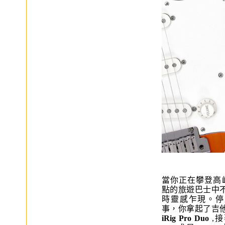
當你正在攀登高
點的旅遊巴士中
時靈感乍現。停
事，你拿起了吉
iRig Pro Duo
,