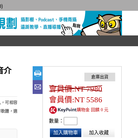
0
)
錄音介
會員價:NT 7980
會員價:NT 5586
輸入，可相容
購物金 回饋 0 元
作軟體，適
數量：
加入購物車
加入收藏