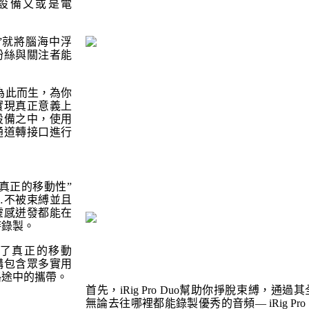
oid設備又或是電
錄音”就將腦海中浮
粉絲與關注者能
o正是為此而生，為你
實現真正意義上
設備之中，使用
通道轉接口進行
真正的移動性”
…不被束縛並且
靈感迸發都能在
時錄製。
uo帶來了真正的移動
構包含眾多實用
路途中的攜帶。
首先，iRig Pro Duo幫助你掙脫束縛，通
無論去往哪裡都能錄製優秀的音頻— iRig Pro