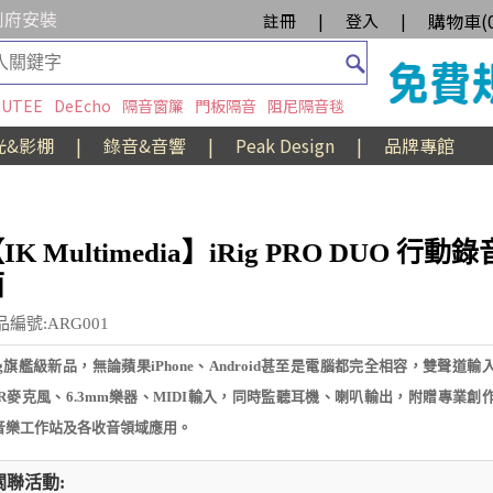
到府安裝
購物車(
註冊
|
登入
|
UTEE
DeEcho
隔音窗簾
門板隔音
阻尼隔音毯
光&影棚
|
錄音&音響
|
Peak Design
|
品牌專館
IK Multimedia】iRig PRO DUO 行動
面
品編號:ARG001
Rig旗艦級新品，無論蘋果iPhone、Android甚至是電腦都完全相容，雙聲道
LR麥克風、6.3mm樂器、MIDI輸入，同時監聽耳機、喇叭輸出，附贈專業創
音樂工作站及各收音領域應用。
關聯活動: