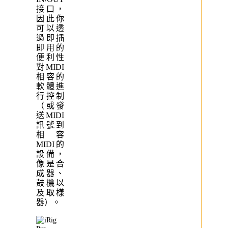
接口，
因此你
可以透
過即插
即用的
便利性
對MIDI
相容的
軟體進
行控制
（或發
送MIDI
訊號到
相容
MIDI的
設備，
像是合
成器、
鼓機以
及取樣
器）。