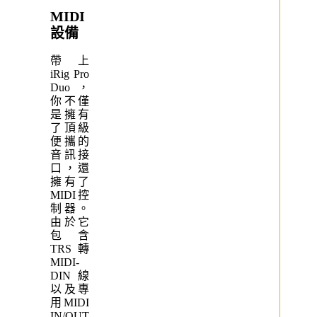
MIDI
設備
帶上
iRig Pro
Duo，
你不僅
是擁有
了頂級
便攜的
音訊接
口，還
擁有了
MIDI控
制器。
由於它
包含
TRS轉
MIDI-
DIN線
以及專
用MIDI
IN/OUT