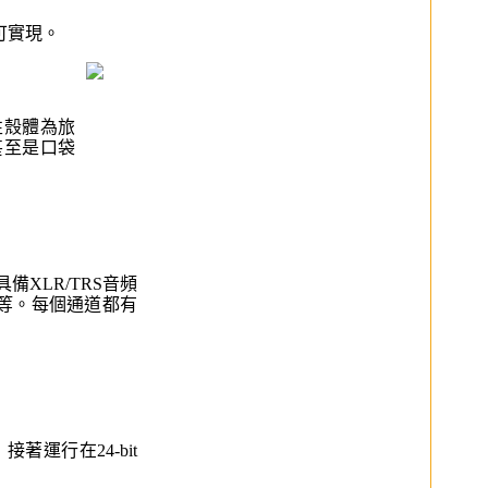
即可實現。
性殼體為旅
甚至是口袋
備XLR/TRS音頻
等。每個通道都有
著運行在24-bit