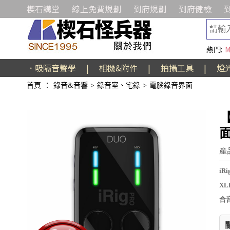
楔石講堂
線上免費規劃
到府規劃
到府健檢
熱門:
M
．吸隔音聲學
|
相機&附件
|
拍攝工具
|
燈
首頁
：
錄音&音響
>
錄音室、宅錄
>
電腦錄音界面
【
產
i
X
合