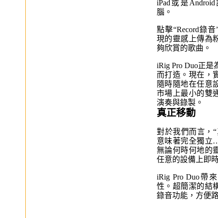
iPad或是Andr
腦。
點擊“Record
現的靈感上傳為
夠欣賞的歌曲。
iRig Pro Du
而打造。現在，
隨時隨地在任意
市場上最小的雙
演奏與錄製。
真正移動
對於我們而言，“
意味著完全獨立
無論何時何地的
任意的設備上即
iRig Pro D
性。超簡潔的結
錄音功能，方便