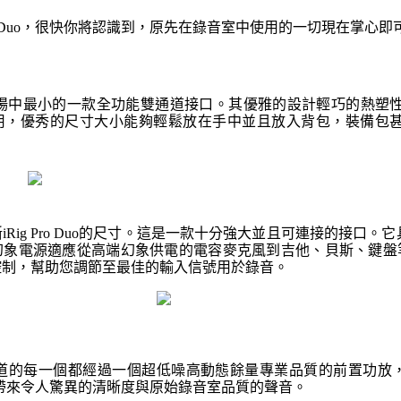
Pro Duo，很快你將認識到，原先在錄音室中使用的一切現在掌心
Duo是市場中最小的一款全功能雙通道接口。其優雅的設計輕巧的熱塑
用，優秀的尺寸大小能夠輕鬆放在手中並且放入背包，裝備包
Rig Pro Duo的尺寸。這是一款十分強大並且可連接的接口。它具
幻象電源適應從高端幻象供電的電容麥克風到吉他、貝斯、鍵盤
控制，幫助您調節至最佳的輸入信號用於錄音。
Duo雙通道的每一個都經過一個超低噪高動態餘量專業品質的前置功放，接
，帶來令人驚異的清晰度與原始錄音室品質的聲音。