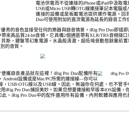
電池供電而不從連接的iPhone或iPad中汲
USB或Micro USB轉OTG線連接筆記本電腦或A
連接的設備或是板載電池提供運作電源。回到錄音室
Duo可使用附加的直流電源為延長的錄音工作
秀的音色並接受任何的樂器與錄音情景。iRig Pro Duo即插
來高品質24-bit音頻。它具備2個通道帶有XLR/TRS音頻接
，貝斯，鍵盤等幻象電源。水晶般清澈，超低噪音動態餘量前置
級別的音質。
便攜錄音產品就在這裡！iRig Pro Duo配備所有
ad，Android設備或是Mac/PC所需的連接線—你可以
ning線，USB-OTG線以及USB線。因此，無論你在何處，也不
iRig Pro Duo捕捉美妙。如果您想要連接較早版本iOS設備，你可
此，iRig Pro Duo中的配件適用所有設備，內附軟體與應用