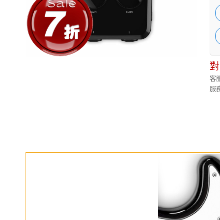
對
客服
服務