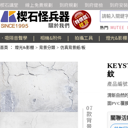
楔石講堂
線上免費規劃
到府規劃
到府健檢
到府安裝
熱門:
MUTEE
．吸隔音聲學
|
相機&附件
|
拍攝工具
|
燈光&影棚
首頁
：
燈光&影棚
>
背景分類
>
仿真背景紙/板
KEY
紋
產品編號:
清新自然的
面PVC覆
關聯活