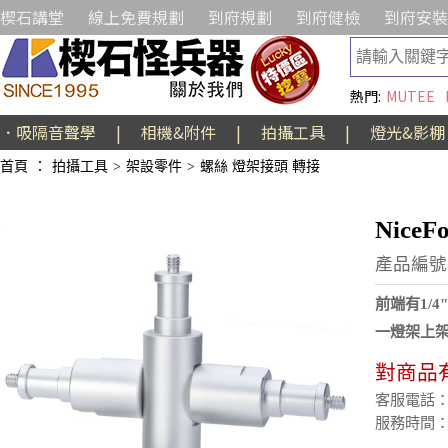
楔石講堂
線上免費規劃
到府規劃
到府健檢
到府安裝
熱門:
MUTEE
．吸隔音聲學
|
相機&附件
|
拍攝工具
|
燈光&影棚
首頁
：
拍攝工具
>
架設零件
>
螺絲 燈架接頭 轉接
Nice
產品編號:
前端有1/
一燈架上
對商品
客服電話：(02
服務時間：週