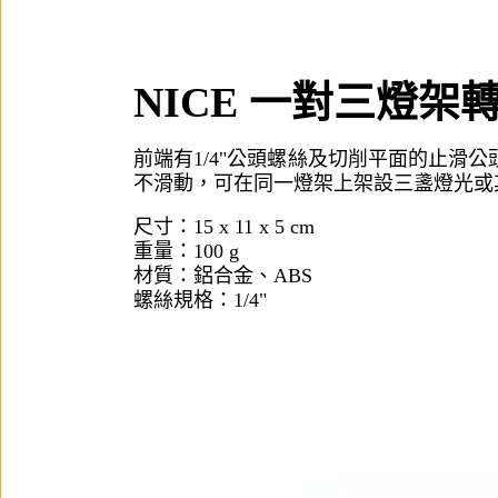
NICE 一對三燈架
前端有1/4"公頭螺絲及切削平面的止滑
不滑動，可在同一燈架上架設三盞燈光或
尺寸：15 x 11 x 5 cm
重量：100 g
材質：鋁合金、ABS
螺絲規格：1/4"