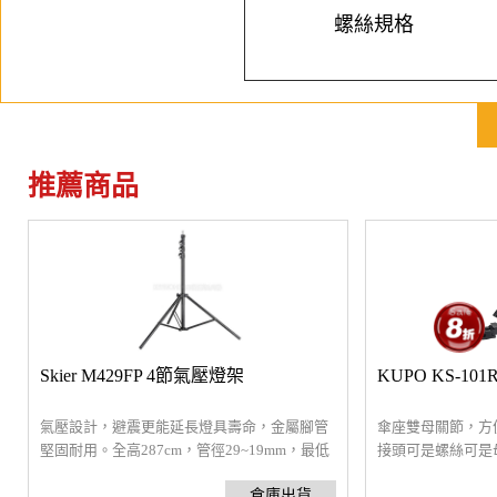
螺絲規格
推薦商品
Skier M429FP 4節氣壓燈架
KUPO KS-1
氣壓設計，避震更能延長燈具壽命，金屬腳管
傘座雙母關節，方
堅固耐用。全高287cm，管徑29~19mm，最低
接頭可是螺絲可是
93cm，自重1.9kg，載重3kg
製造，承載力強，
操作手感順手好用。