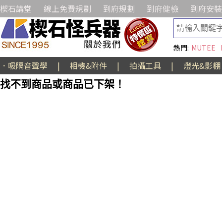
楔石講堂
線上免費規劃
到府規劃
到府健檢
到府安裝
熱門:
MUTEE
．吸隔音聲學
|
相機&附件
|
拍攝工具
|
燈光&影棚
找不到商品或商品已下架！