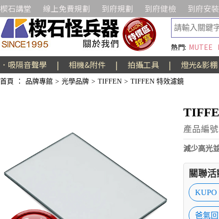
楔石講堂
線上免費規劃
到府規劃
到府健檢
到府安裝
熱門:
MUTEE
．吸隔音聲學
|
相機&附件
|
拍攝工具
|
燈光&影棚
首頁
：
品牌專館
>
光學品牌
>
TIFFEN
>
TIFFEN 特效濾鏡
TIFFE
產品編號:A
減少高光
關聯活
KUPO
爸氣回