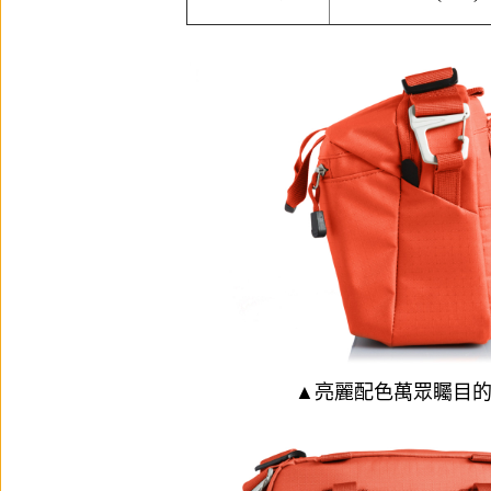
▲亮麗配色萬眾矚目