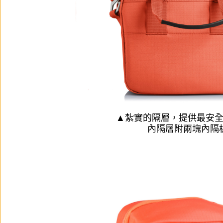
▲紮實的隔層，提供最安
內隔層附兩塊內隔