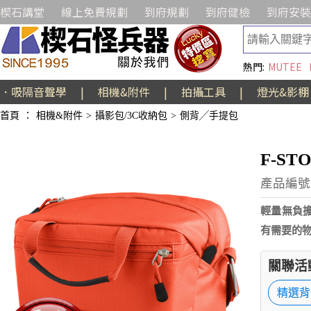
楔石講堂
線上免費規劃
到府規劃
到府健檢
到府安裝
熱門:
MUTEE
．吸隔音聲學
|
相機&附件
|
拍攝工具
|
燈光&影棚
首頁
：
相機&附件
>
攝影包/3C收納包
>
側背╱手提包
F-ST
產品編號:
輕量無負
有需要的
關聯活
精選背