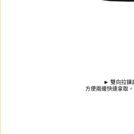
► 雙向拉鍊
方便兩邊快速拿取，