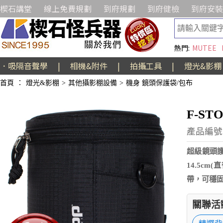
楔石講堂
線上免費規劃
到府規劃
到府健檢
到府安裝
熱門:
MUTEE
．吸隔音聲學
|
相機&附件
|
拍攝工具
|
燈光&影棚
首頁
：
燈光&影棚
>
其他攝影棚設備
>
機身 鏡頭保護袋/包布
F-ST
產品編號:
超級鏡頭護
14.5cm
帶，可穩
關聯活