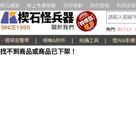
楔石講堂
線上免費規劃
到府規劃
到府健檢
到府安裝
熱門:
MUTEE
．吸隔音聲學
|
相機&附件
|
拍攝工具
|
燈光&影棚
找不到商品或商品已下架！