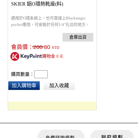
SKIER 鋁O環熱靴座(料)
適用於O環系統上，也可直接上Blackmagic
pocket應用，可安裝於任何1/4"孔位的地方，
鋁座熱靴上方可連接錄影燈、監看螢幕…等等
配件，也可用來改裝飛行組承架
會員價：
200
80
NTD
購物金
0
元
購買數量：
加入購物車
加入收藏