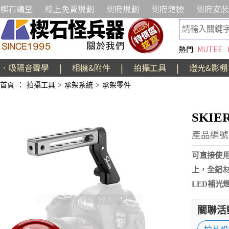
楔石講堂
線上免費規劃
到府規劃
到府健檢
到府安裝
熱門:
MUTEE
．吸隔音聲學
|
相機&附件
|
拍攝工具
|
燈光&影棚
首頁
：
拍攝工具
>
承架系統
>
承架零件
SKI
產品編號:
可直接使用
上，全鋁材
LED補光燈.
關聯活