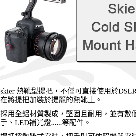
skier 熱靴型提把，不僅可直接使用於D
在將提把加裝於提籠的熱靴上。
採用全鋁材質製成，堅固且耐用，並有數個1/
手、LED補光燈......等配件。