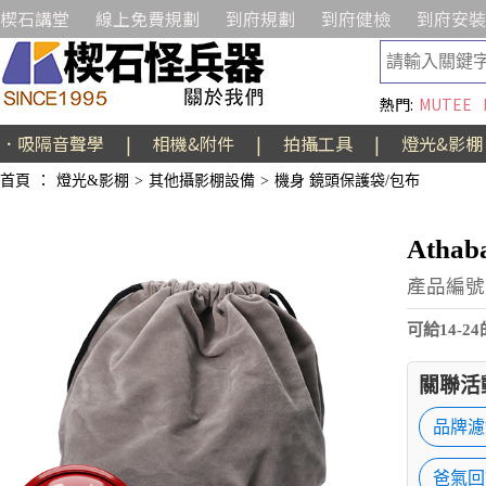
楔石講堂
線上免費規劃
到府規劃
到府健檢
到府安裝
熱門:
MUTEE
．吸隔音聲學
|
相機&附件
|
拍攝工具
|
燈光&影棚
首頁
：
燈光&影棚
>
其他攝影棚設備
>
機身 鏡頭保護袋/包布
Ath
產品編號:A
可給14-
關聯活
品牌濾
爸氣回