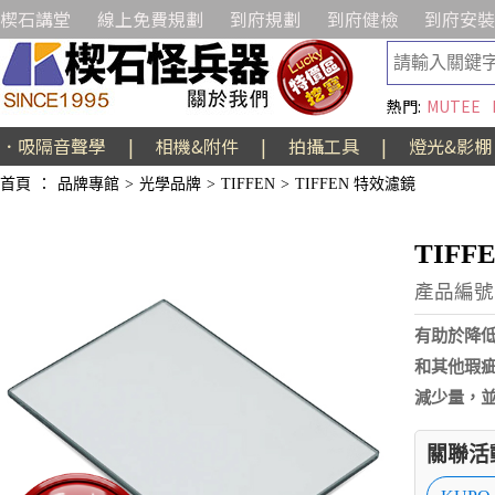
楔石講堂
線上免費規劃
到府規劃
到府健檢
到府安裝
熱門:
MUTEE
．吸隔音聲學
|
相機&附件
|
拍攝工具
|
燈光&影棚
首頁
：
品牌專館
>
光學品牌
>
TIFFEN
>
TIFFEN 特效濾鏡
TIFFE
產品編號:A
有助於降
和其他瑕
減少量，
關聯活