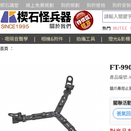
楔石講堂
線上免費規劃
到府規劃
到府健檢
到府安裝
熱門:
MUTEE
．吸隔音聲學
|
相機&附件
|
拍攝工具
|
燈光&影棚
首頁
：
FT-9
產品編號:A
貓爪專用止
關聯活動
爸氣回